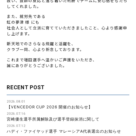
救い、抜群の反応と落ち着いた判断でチームに安心感をもたら
してくれました。
また、就労先である
虹の夢津 様 にも
社会人として立派に育てていただきましたこと、心より感謝申
し上げます。
新天地でのさらなる飛躍と活躍を、
クラブ一同、心より祈念しております。
これまで増田選手へ温かいご声援をいただき、
誠にありがとうございました。
RECENT POST
2026.08.01
【VENCEDOR CUP 2026 開催のお知らせ】
2026.07.16
宮崎優生選手所属解除及び選手登録抹消に関して
2026.07.12
ハディ・ファイヤッド選手 マレーシアA代表選出のお知らせ